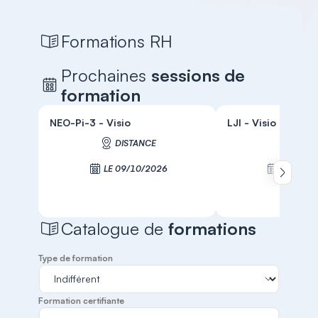
Formations RH
Prochaines
sessions de
formation
NEO-Pi-3 - Visio
LJI - Visio
DISTANCE
DIST
LE 09/10/2026
LE 19/1
Défiler 
S'inscrire
S'inscr
Catalogue de
formations
Type de formation
Formation certifiante