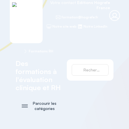
Votre contact
Editions Hogrefe
France
formation@hogrefe.fr
Notre site web
Notre LinkedIn
Accueil
Formations RH
Des
formations à
l'évaluation
clinique et RH
Parcourir les
catégories