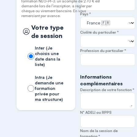
formation NEO-PI-3, un acompte de 270 € est
demandé lors de l'inscription, à régler par
chèque ou virement bancaire. En vous
Pays *
remerciant par avance.
Votre type
Civilité du particulier *
de session
Inter (Je
Profession du particulier *
choisis une
date dans la
liste)
Informations
Intra (Je
demande une
complémentaires
formation
Description de votre fonction *
privée pour
ma structure)
N° ADELI ou RPPS
Nom de la session de
formation *