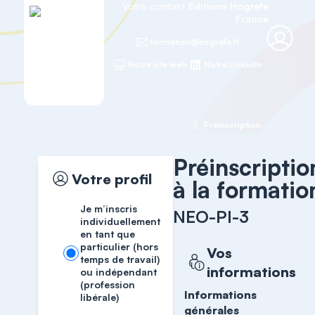
Votre contact
Editions Hogrefe
France
formation@hogrefe.fr
Notre site web
Notre LinkedIn
Accueil
Formations RH
NEO-PI-3
Préinscription
Préinscriptio
Votre profil
à la formatio
Je m’inscris
NEO-PI-3
individuellement
en tant que
particulier (hors
Vos
temps de travail)
informations
ou indépendant
(profession
Informations
libérale)
générales