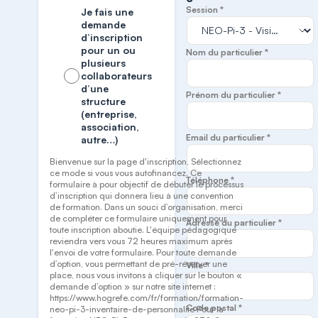
Session *
Je fais une
demande
d’inscription
pour un ou
Nom du particulier *
plusieurs
collaborateurs
d’une
Prénom du particulier *
structure
(entreprise,
association,
Email du particulier *
autre…)
Bienvenue sur la page d'inscription, Sélectionnez
ce mode si vous vous autofinancez. Ce
Téléphone *
formulaire à pour objectif de débuter le processus
d’inscription qui donnera lieu à une convention
de formation. Dans un souci d’organisation, merci
de compléter ce formulaire uniquement pour
Adresse du particulier *
toute inscription aboutie. L'équipe pédagogique
reviendra vers vous 72 heures maximum après
l'envoi de votre formulaire. Pour toute demande
d’option, vous permettant de pré-réserver une
Ville *
place, nous vous invitons à cliquer sur le bouton «
demande d’option » sur notre site internet :
https://www.hogrefe.com/fr/formation/formation-
Code postal *
neo-pi-3-inventaire-de-personnalite Pour la