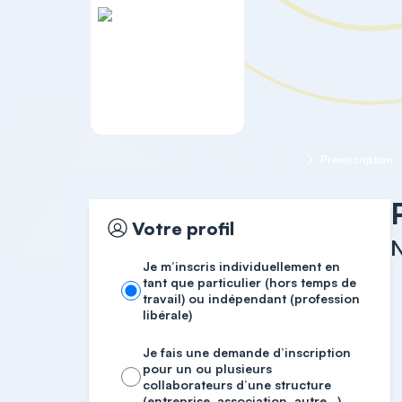
Accueil
Formations RH
NEO-PI-3
Préinscription
Votre profil
Je m’inscris individuellement en
tant que particulier (hors temps de
travail) ou indépendant (profession
libérale)
Je fais une demande d’inscription
pour un ou plusieurs
collaborateurs d’une structure
(entreprise, association, autre…)