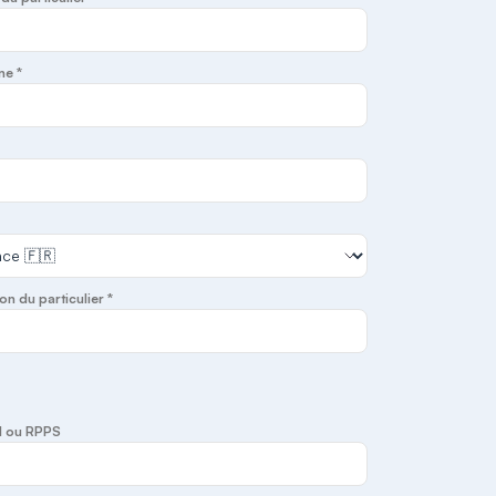
ne *
on du particulier *
I ou RPPS