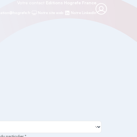
Votre contact
Editions Hogrefe France
ation@hogrefe.fr
Notre site web
Notre LinkedIn
u particulier *