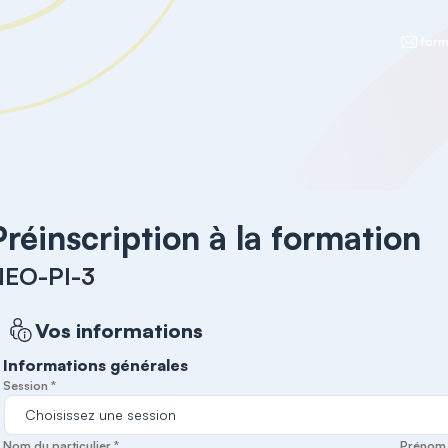
form
Préinscription à la formation
NEO-PI-3
Vos informations
Informations générales
Session *
Nom du particulier *
Prénom d