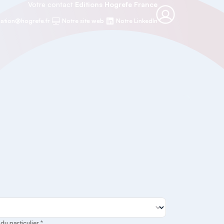
Votre contact
Editions Hogrefe France
ation@hogrefe.fr
Notre site web
Notre LinkedIn
u particulier *