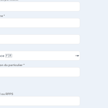
ne *
on du particulier *
I ou RPPS