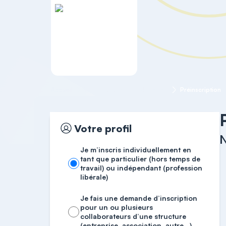
Accueil
Formations RH
NEO-PI-3
Préinscription
Votre profil
Je m’inscris individuellement en
tant que particulier (hors temps de
travail) ou indépendant (profession
libérale)
Je fais une demande d’inscription
pour un ou plusieurs
collaborateurs d’une structure
(entreprise, association, autre…)