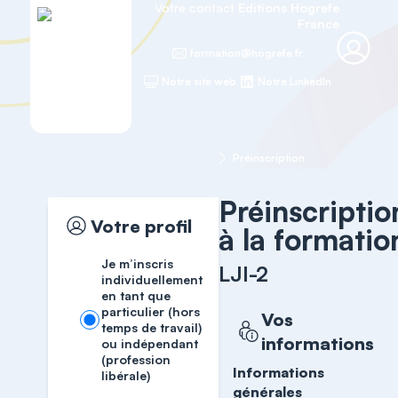
Votre contact
Editions Hogrefe
France
formation@hogrefe.fr
Notre site web
Notre LinkedIn
Accueil
Formations RH
LJI-2
Préinscription
Préinscriptio
Votre profil
à la formatio
Je m’inscris
LJI-2
individuellement
en tant que
particulier (hors
Vos
temps de travail)
informations
ou indépendant
(profession
Informations
libérale)
générales