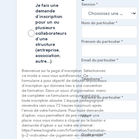
Session *
Je fais une
demande
d’inscription
pour un ou
Nom du particulier *
plusieurs
collaborateurs
d’une
Prénom du particulier *
structure
(entreprise,
association,
Email du particulier *
autre…)
Bienvenue sur la page d'inscription, Sélectionnez
ce mode si vous vous autofinancez. Ce
Téléphone *
formulaire à pour objectif de débuter le processus
d’inscription qui donnera lieu à une convention
de formation. Dans un souci d’organisation, merci
de compléter ce formulaire uniquement pour
Adresse du particulier *
toute inscription aboutie. L'équipe pédagogique
reviendra vers vous 72 heures maximum après
l'envoi de votre formulaire. Pour toute demande
d’option, vous permettant de pré-réserver une
Ville *
place, nous vous invitons à cliquer sur le bouton «
demande d’option » sur notre site internet :
https://www.hogrefe.com/fr/formation/formation-
Code postal *
lji-2-indicateur-de-jugement-en-situation-de-