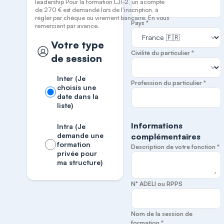
leadership Pour la formation LJI-2, un acompte
de 270 € est demandé lors de l'inscription, à
régler par chèque ou virement bancaire. En vous
Pays *
remerciant par avance.
Votre type
Civilité du particulier *
de session
Inter (Je
Profession du particulier *
choisis une
date dans la
liste)
Informations
Intra (Je
demande une
complémentaires
formation
Description de votre fonction *
privée pour
ma structure)
N° ADELI ou RPPS
Nom de la session de
formation *