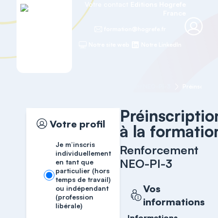
Votre contact
Editions Hogrefe
France
formation@hogrefe.fr
Notre site web
Notre LinkedIn
Accueil
Formations RH
Renforcement NEO-PI-3
Préinscripti
Préinscriptio
Votre profil
à la formatio
Je m’inscris
Renforcement
individuellement
NEO-PI-3
en tant que
particulier (hors
temps de travail)
Vos
ou indépendant
(profession
informations
libérale)
Informations