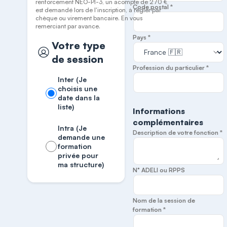
renforcement NEO-PI-3, un acompte de 270 €
Code postal *
est demandé lors de l'inscription, à régler par
chèque ou virement bancaire. En vous
remerciant par avance.
Pays *
Votre type
de session
Profession du particulier *
Inter (Je
choisis une
date dans la
liste)
Informations
complémentaires
Intra (Je
Description de votre fonction *
demande une
formation
privée pour
ma structure)
N° ADELI ou RPPS
Nom de la session de
formation *