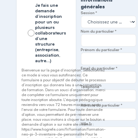
Je fais une
générales
demande
Session *
d’inscription
pour un ou
plusieurs
Nom du particulier *
collaborateurs
d’une
structure
(entreprise,
Prénom du particulier *
association,
autre…)
Email du particulier *
Bienvenue sur la page d'inscription, Sélectionnez
ce mode si vous vous autofinancez. Ce
formulaire à pour objectif de débuter le processus
d’inscription qui donnera lieu à une convention
Téléphone *
de formation. Dans un souci d’organisation, merci
de compléter ce formulaire uniquement pour
toute inscription aboutie. L'équipe pédagogique
reviendra vers vous 72 heures maximum après
Adresse du particulier *
l'envoi de votre formulaire. Pour toute demande
d’option, vous permettant de pré-réserver une
place, nous vous invitons à cliquer sur le bouton «
Ville *
demande d’option » sur notre site internet :
https://www.hogrefe.com/fr/formation/formation-
neo-pi-3-inventaire-de-personnalite Pour le