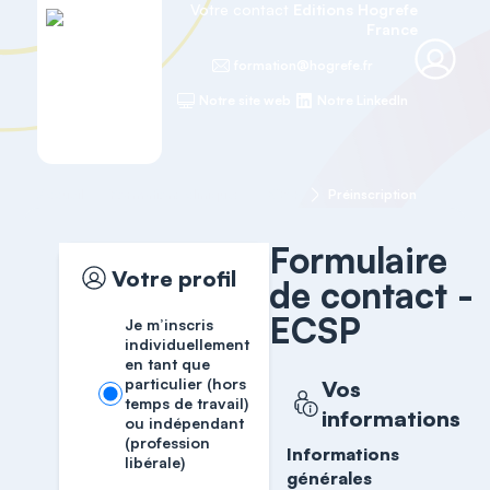
Votre contact
Editions Hogrefe
France
formation@hogrefe.fr
Notre site web
Notre LinkedIn
Accueil
Formations cliniques
ECSP
Préinscription
Formulaire
Votre profil
de contact -
ECSP
Je m’inscris
individuellement
en tant que
particulier (hors
Vos
temps de travail)
informations
ou indépendant
(profession
Informations
libérale)
générales