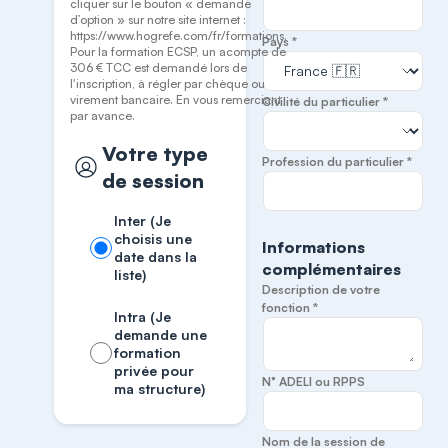
cliquer sur le bouton « demande
d’option » sur notre site internet :
https://www.hogrefe.com/fr/formations.
Pays *
Pour la formation ECSP, un acompte de
306 € TCC est demandé lors de
l'inscription, à régler par chèque ou
virement bancaire. En vous remerciant
Civilité du particulier *
par avance.
Votre type
Profession du particulier *
de session
Inter (Je
choisis une
Informations
date dans la
complémentaires
liste)
Description de votre
fonction *
Intra (Je
demande une
formation
privée pour
N° ADELI ou RPPS
ma structure)
Nom de la session de