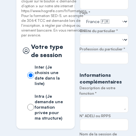
cliquer sur le bouton « demande
d’option » sur notre site internet :
https://www.hogrefe.com/fr/formations.
Pays *
Pour la formation SED-S, un acompte
de 306 € TCC est demandé lors de
l'inscription, à régler par chèque ou
virement bancaire. En vous remerciant
Civilité du particulier *
par avance.
Votre type
Profession du particulier *
de session
Inter (Je
choisis une
Informations
date dans la
complémentaires
liste)
Description de votre
fonction *
Intra (Je
demande une
formation
privée pour
N° ADELI ou RPPS
ma structure)
Nom de la session de