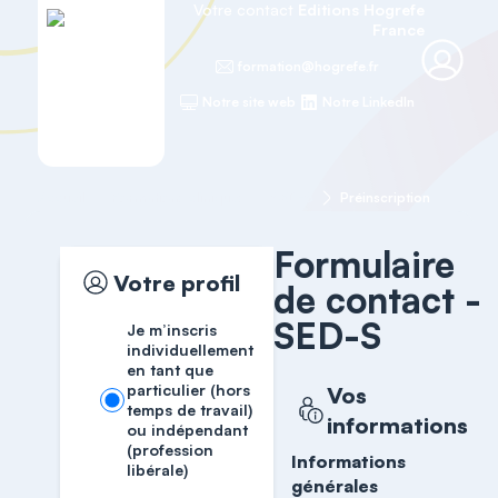
Votre contact
Editions Hogrefe
France
formation@hogrefe.fr
Notre site web
Notre LinkedIn
Accueil
Formations cliniques
SED-S
Préinscription
Formulaire
Votre profil
de contact -
SED-S
Je m’inscris
individuellement
en tant que
particulier (hors
Vos
temps de travail)
informations
ou indépendant
(profession
Informations
libérale)
générales