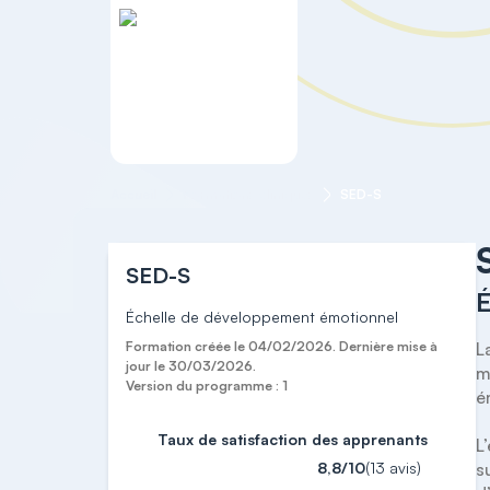
Accueil
Formations cliniques
SED-S
SED-S
É
Échelle de développement émotionnel
Formation créée le 04/02/2026. Dernière mise à
L
jour le 30/03/2026.
m
Version du programme : 1
é
Taux de satisfaction des apprenants
L
8,8/10
(13 avis)
s