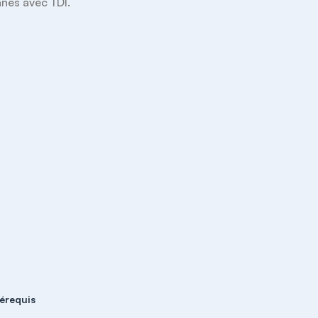
nnes avec TDI.
érequis