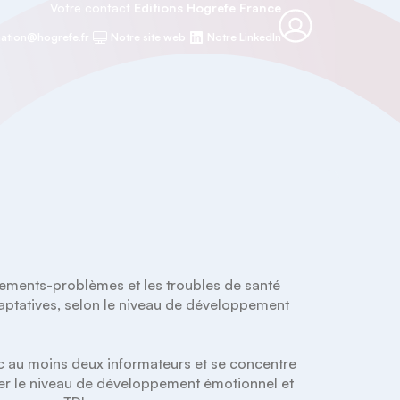
Votre contact
Editions Hogrefe France
ation@hogrefe.fr
Notre site web
Notre LinkedIn
ents-problèmes et les troubles de santé 
aptatives, selon le niveau de développement 
c au moins deux informateurs et se concentre 
ier le niveau de développement émotionnel et 