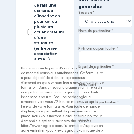
Je fais une
générales
demande
Session *
d’inscription
pour un ou
plusieurs
Nom du particulier *
collaborateurs
d’une
structure
(entreprise,
Prénom du particulier *
association,
autre…)
Email du particulier *
Bienvenue sur la page d'inscription, Sélectionnez
ce mode si vous vous autofinancez. Ce formulaire
à pour objectif de débuter le processus
d’inscription qui donnera lieu à une convention de
Téléphone *
formation. Dans un souci d’organisation, merci de
compléter ce formulaire uniquement pour toute
inscription aboutie. L'équipe pédagogique
reviendra vers vous 72 heures maximum après
Adresse du particulier *
l'envoi de votre formulaire. Pour toute demande
d’option, vous permettant de pré-réserver une
place, nous vous invitons à cliquer sur le bouton «
Ville *
demande d’option » sur notre site internet :
https://www.hogrefe.com/fr/formation/supervision-
adi-r-entretien-pour-le-diagnostic-clinique-des-