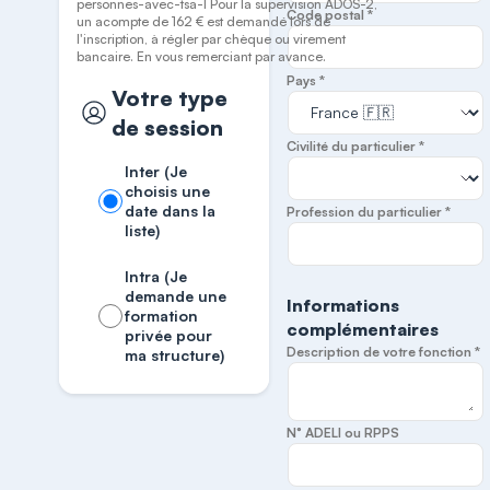
personnes-avec-tsa-1 Pour la supervision ADOS-2,
Code postal *
un acompte de 162 € est demandé lors de
l'inscription, à régler par chèque ou virement
bancaire. En vous remerciant par avance.
Pays *
Votre type
de session
Civilité du particulier *
Inter (Je
choisis une
date dans la
Profession du particulier *
liste)
Intra (Je
demande une
Informations
formation
complémentaires
privée pour
Description de votre fonction *
ma structure)
N° ADELI ou RPPS