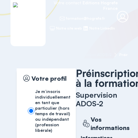
Votre contact
Editions Hogrefe
France
formation@hogrefe.fr
Notre site web
Notre LinkedIn
Accueil
Formations cliniques
Supervision ADOS-2
Préinscrip
Préinscriptio
Votre profil
à la formatio
Je m’inscris
Supervision
individuellement
ADOS-2
en tant que
particulier (hors
temps de travail)
Vos
ou indépendant
(profession
informations
libérale)
Informations