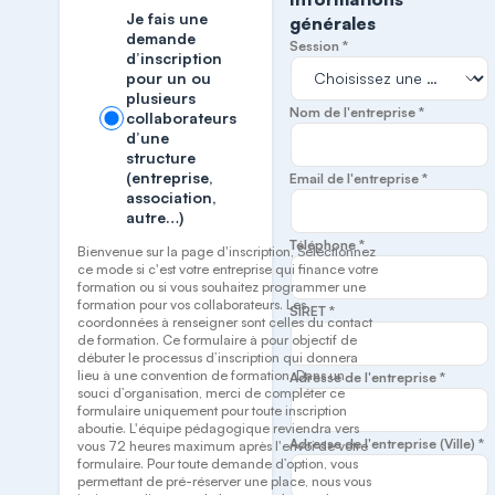
Je fais une
générales
demande
Session *
d’inscription
pour un ou
plusieurs
Nom de l'entreprise *
collaborateurs
d’une
structure
(entreprise,
Email de l'entreprise *
association,
autre…)
Téléphone *
Bienvenue sur la page d'inscription, Sélectionnez
ce mode si c'est votre entreprise qui finance votre
formation ou si vous souhaitez programmer une
formation pour vos collaborateurs. Les
SIRET *
coordonnées à renseigner sont celles du contact
de formation. Ce formulaire à pour objectif de
débuter le processus d’inscription qui donnera
lieu à une convention de formation. Dans un
Adresse de l'entreprise *
souci d’organisation, merci de compléter ce
formulaire uniquement pour toute inscription
aboutie. L'équipe pédagogique reviendra vers
Adresse de l'entreprise (Ville) *
vous 72 heures maximum après l'envoi de votre
formulaire. Pour toute demande d’option, vous
permettant de pré-réserver une place, nous vous