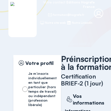
Votre contact
Editions Hogrefe
France
formation@hogrefe.fr
Notre site web
Notre LinkedIn
Accueil
Formations cliniques
Certification BRIEF-2 (1 jour)
Pré
Préinscriptio
Votre profil
à la formatio
Je m’inscris
Certification
individuellement
BRIEF-2 (1 jour)
en tant que
particulier (hors
temps de travail)
Vos
ou indépendant
(profession
informations
libérale)
Informations