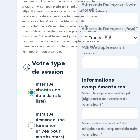
invitons à cliquer sur le bouton « demande
Adresse de l'entreprise (Code
d’option » sur notre site internet :
postal) *
https://www.hogrefe.com/fr/formation/formation-
brief-evaluation-des-fonctions-executives-
enfants-ados Pour la certification BRIEF, un
acompte* de 99€ est demandé lors de
Adresse de l'entreprise (Pays) *
l'inscription, à régler par chèque ou virement
bancaire. *Si établissement public avec
impossibilité de régler un acompte, merci de
joindre une attestation de prise en charge En vous
Nombre d’apprenants à
remerciant par avance.
inscrire *
Votre type
de session
Informations
Inter (Je
complémentaires
choisis une
Nom du représentant légal
date dans la
(signataire convention de
liste)
formation) *
Intra (Je
demande une
Nom, adresse mail, n° de
formation
téléphone du responsable suivi
privée pour
formation *
ma structure)