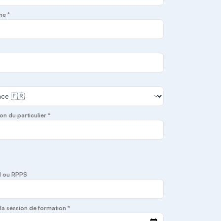
ne *
on du particulier *
I ou RPPS
la session de formation *