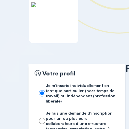
Accueil
Formations cliniques
Certification BRIEF-2 (1 
Votre profil
Je m’inscris individuellement en
tant que particulier (hors temps de
travail) ou indépendant (profession
libérale)
Je fais une demande d’inscription
pour un ou plusieurs
collaborateurs d’une structure
(entreprise, association, autre…)