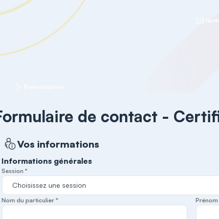
form
jour)
Préinscription
Formulaire de contact - Certif
Vos informations
Informations générales
Session *
Nom du particulier *
Prénom d