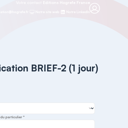
Votre contact
Editions Hogrefe France
ation@hogrefe.fr
Notre site web
Notre LinkedIn
ication BRIEF-2 (1 jour)
u particulier *