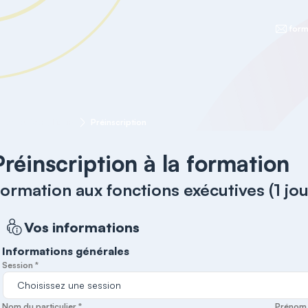
form
exécutives (1 jour)
Préinscription
Préinscription à la formation
ormation aux fonctions exécutives (1 jou
Vos informations
Informations générales
Session *
Nom du particulier *
Prénom d