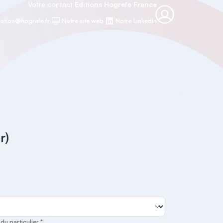
Votre contact
Editions Hogrefe France
ation@hogrefe.fr
Notre site web
Notre LinkedIn
r)
u particulier *