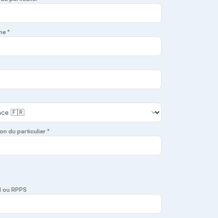
ne *
on du particulier *
I ou RPPS