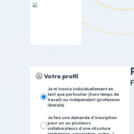
Accueil
Formations cliniques
Formation aux fonctions 
Votre profil
F
Je m’inscris individuellement en
tant que particulier (hors temps de
travail) ou indépendant (profession
libérale)
Je fais une demande d’inscription
pour un ou plusieurs
collaborateurs d’une structure
(entreprise, association, autre…)