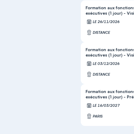
Formation aux fonction
exécutives (1 jour) - Vis
S'
LE 26/11/2026
DISTANCE
Formation aux fonction
exécutives (1 jour) - Vis
S'
LE 03/12/2026
DISTANCE
Formation aux fonction
exécutives (1 jour) - Pré
S'
LE 16/03/2027
PARIS