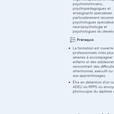
psychomotriciens,
psychopédagogues et
enseignants spécialisés. 
particulièrement recom
psychologues spécialisé
neuropsychologie et
psychologues du dével
Prérequis
La formation est ouverte
professionnels cités plu
amenés à accompagner
enfants et des adolesce
rencontrant des difficult
attentionnel, exécutif o
aux apprentissages.
Être en détention d’un 
ADELI ou RPPS ou envoy
photocopie du diplôme d