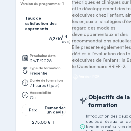
théoriques et cliniques sur
Version du programme : 1
et le développement des fo
exécutives chez l’enfant, ain
Taux de
les enjeux et stratégies d’év
satisfaction des
regard des modèles 
apprenants
développementaux et des 
(14
8,3/10
recommandations actuelles.
avis)
Elle présente également les 
dédiés à l’évaluation des fo
Prochaine date
exécutives de l’enfant : la Ba
26/11/2026
le Questionnaire BRIEF-2. 
Type de formation
Présentiel
Version PDF
Durée de formation
7 heures (1 jour)
Accessibilité
Objectifs de la
Oui
formation
Demander
Prix
un devis
Introduction des deux o
dédiés à l’évaluation d
275,00 €
HT
fonctions exécutives de 