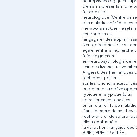
neuropsychologiques aupr
d'enfants présentant une p
à expression
neurologique (Centre de r
des maladies héréditaires 
métabolisme, Centre référe
les troubles du
langage et des apprentiss
Neuropédiatrie). Elle se co
également à la recherche cl
à l’enseignement
en neuropsychologie de l’e
sein de diverses université
Angers). Ses thématiques 
recherche portent
sur les fonctions exécutive
cadre du neurodéveloppe
typique et atypique (plus
spécifiquement chez les
enfants atteints de maladies
Dans le cadre de ses trava
recherche et de sa pratique
elle a contribué à
la validation française des o
BRIEF, BRIEF-P et FÉE.