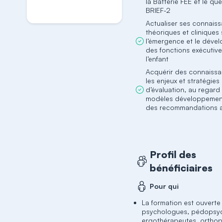
S'inscrire
la Batterie FÉE et le qu
BRIEF-2
Actualiser ses connais
théoriques et cliniques 
l’émergence et le déve
des fonctions exécutiv
l’enfant
Acquérir des connaissa
les enjeux et stratégies
d’évaluation, au regard
modèles développemen
des recommandations a
Profil des
bénéficiaires
Pour qui
La formation est ouverte
psychologues, pédopsyc
ergothérapeutes, orthop