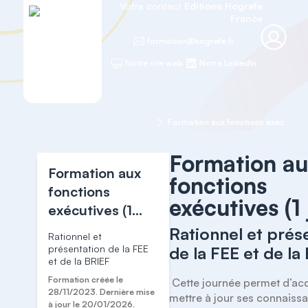
Votre contact
Editions Hogrefe
France
formation@hogrefe.fr
Notre site web
Notre LinkedIn
Accueil
Formations cliniques
Formation aux fonctions exécutives 
Formation a
Formation aux
fonctions
fonctions
exécutives (1 
exécutives (1
jour)
Rationnel et prés
Rationnel et
présentation de la FEE
de la FEE et de la
et de la BRIEF
Formation créée le
 Cette journée permet d’acquérir et de 
28/11/2023. Dernière mise
mettre à jour ses connaissa
à jour le 20/01/2026.