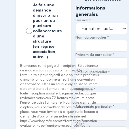
Je fais une
Informations
demande
générales
d’inscription
pour un ou
Session *
plusieurs
collaborateurs
d’une
Nom du particulier *
structure
(entreprise,
association,
Prénom du particulier *
autre…)
Bienvenue sur la page d'inscription, Sélectionnez
ce mode si vous vous autofinancez. Ce
Email du particulier *
formulaire à pour objectif de débuter le processus
d’inscription qui donnera lieu à une convention
de formation. Dans un souci d’organisation, merci
de compléter ce formulaire uniquement pour
Téléphone *
toute inscription aboutie. L'équipe pédagogique
reviendra vers vous 72 heures maximum après
l'envoi de votre formulaire. Pour toute demande
Adresse du particulier *
d’option, vous permettant de pré-réserver une
place, nous vous invitons à cliquer sur le bouton «
demande d’option » sur notre site internet :
https://www.hogrefe.com/fr/formation/formation-
Ville *
evaluation-des-fonctions-executives Pour la