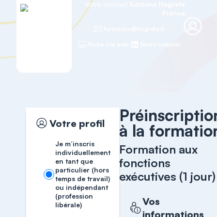
Votre contact
Editions Hogrefe
France
formation@hogrefe.fr
Notre site web
Notre LinkedIn
Accueil
Formations cliniques
Formation aux fonctions exécutives 
Préinscriptio
Votre profil
à la formatio
Je m’inscris
Formation aux
individuellement
fonctions
en tant que
particulier (hors
exécutives (1 jour)
temps de travail)
ou indépendant
(profession
Vos
libérale)
informations