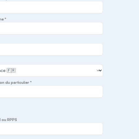
ne *
on du particulier *
I ou RPPS