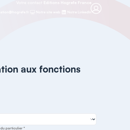
Votre contact
Editions Hogrefe France
ation@hogrefe.fr
Notre site web
Notre LinkedIn
tion aux fonctions
u particulier *