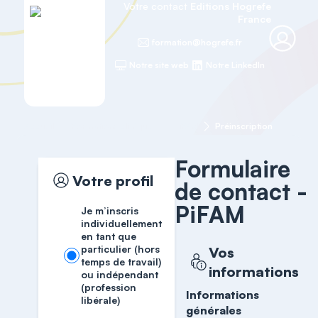
Votre contact
Editions Hogrefe
France
formation@hogrefe.fr
Notre site web
Notre LinkedIn
Accueil
Formations cliniques
PiFAM
Préinscription
Formulaire
Votre profil
de contact -
PiFAM
Je m’inscris
individuellement
en tant que
particulier (hors
Vos
temps de travail)
informations
ou indépendant
(profession
Informations
libérale)
générales