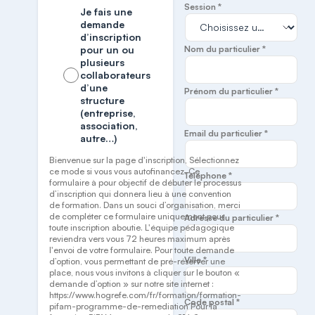
Session *
Je fais une
demande
d’inscription
pour un ou
Nom du particulier *
plusieurs
collaborateurs
d’une
Prénom du particulier *
structure
(entreprise,
association,
Email du particulier *
autre…)
Bienvenue sur la page d'inscription, Sélectionnez
ce mode si vous vous autofinancez. Ce
Téléphone *
formulaire à pour objectif de débuter le processus
d’inscription qui donnera lieu à une convention
de formation. Dans un souci d’organisation, merci
de compléter ce formulaire uniquement pour
Adresse du particulier *
toute inscription aboutie. L'équipe pédagogique
reviendra vers vous 72 heures maximum après
l'envoi de votre formulaire. Pour toute demande
Ville *
d’option, vous permettant de pré-réserver une
place, nous vous invitons à cliquer sur le bouton «
demande d’option » sur notre site internet :
https://www.hogrefe.com/fr/formation/formation-
Code postal *
pifam-programme-de-remediation Pour la