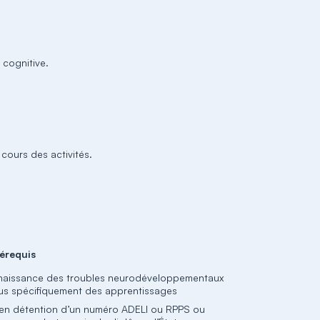
 cognitive.
.
 cours des activités.
érequis
aissance des troubles neurodéveloppementaux
lus spécifiquement des apprentissages
 en détention d’un numéro ADELI ou RPPS ou