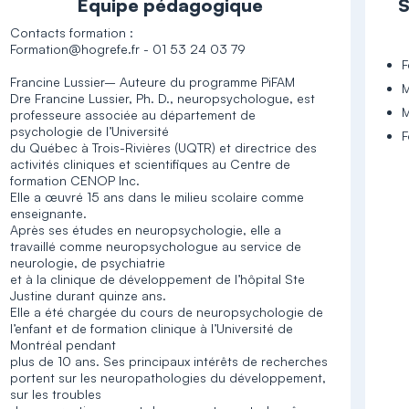
Équipe pédagogique
S
Contacts formation :
Formation@hogrefe.fr - 01 53 24 03 79
F
Francine Lussier– Auteure du programme PiFAM
M
Dre Francine Lussier, Ph. D., neuropsychologue, est
M
professeure associée au département de
psychologie de l’Université
F
du Québec à Trois-Rivières (UQTR) et directrice des
activités cliniques et scientifiques au Centre de
formation CENOP Inc.
Elle a œuvré 15 ans dans le milieu scolaire comme
enseignante.
Après ses études en neuropsychologie, elle a
travaillé comme neuropsychologue au service de
neurologie, de psychiatrie
et à la clinique de développement de l’hôpital Ste
Justine durant quinze ans.
Elle a été chargée du cours de neuropsychologie de
l’enfant et de formation clinique à l’Université de
Montréal pendant
plus de 10 ans. Ses principaux intérêts de recherches
portent sur les neuropathologies du développement,
sur les troubles