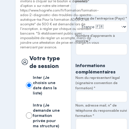
invitons à cliquer sur le bouton « demande
postal) *
d’option » sur notre site internet :
https://www.hogrefe.com/fr/formation/formation-
ados-2-diagnostic-des-troubles-du-spectre-
Adresse de l'entreprise (Pays) *
autistique-tsa Pour la formation ADOS-2, un
acompte* de 500 € est demandé lors de
l'inscription, à régler par chèque ou virement
bancaire. *Si établissement public avec
Nombre d’apprenants à
impossibilité de régler un acompte, merci de
inscrire *
joindre une attestation de prise en charge En vous
remerciant par avance.
Votre type
de session
Informations
complémentaires
Inter (Je
Nom du représentant légal
choisis une
(signataire convention de
date dans la
formation) *
liste)
Intra (Je
Nom, adresse mail, n° de
demande une
téléphone du responsable suivi
formation
formation *
privée pour
ma structure)