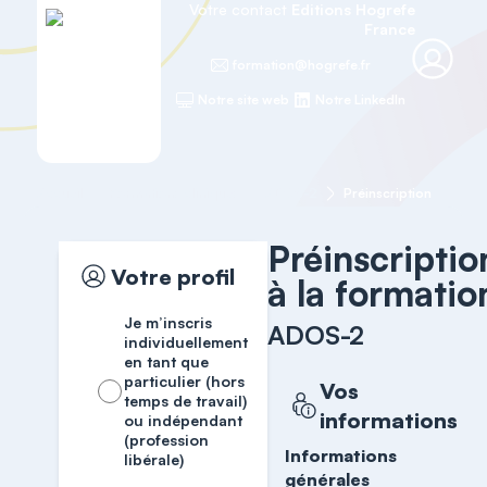
Votre contact
Editions Hogrefe
France
formation@hogrefe.fr
Notre site web
Notre LinkedIn
Accueil
Formations cliniques
ADOS-2
Préinscription
Préinscriptio
Votre profil
à la formatio
Je m’inscris
ADOS-2
individuellement
en tant que
particulier (hors
Vos
temps de travail)
informations
ou indépendant
(profession
Informations
libérale)
générales