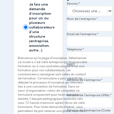
Session *
Je fais une
demande
d’inscription
pour un ou
Nom de l'entreprise *
plusieurs
collaborateurs
d’une
Email de l'entreprise *
structure
(entreprise,
association,
Téléphone *
autre…)
Bienvenue sur la page d'inscription. Sélectionnez
ce mode si c'est votre entreprise qui finance votre
SIRET
formation ou si vous souhaitez programmer une
formation pour vos collaborateurs. Les
coordonnées à renseigner sont celles du contact
de formation. Ce formulaire à pour objectif de
Adresse de l'entreprise *
débuter le processus d’inscription qui donnera
lieu à une convention de formation. Dans un
souci d’organisation, merci de compléter ce
formulaire uniquement pour toute inscription
Adresse de l'entreprise (Ville) *
aboutie. L'équipe pédagogique reviendra vers
vous 72 heures maximum après l'envoi de votre
formulaire. Pour toute demande d’option, vous
Adresse de l'entreprise (Code
permettant de pré-réserver une place, nous vous