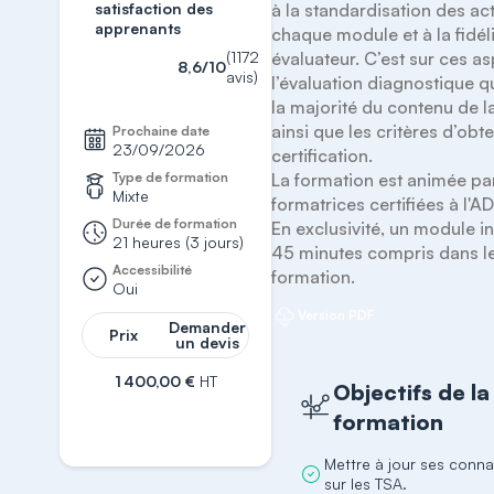
satisfaction des
à la standardisation des acti
apprenants
chaque module et à la fidéli
(1172
évaluateur. C’est sur ces as
8,6/10
avis)
l’évaluation diagnostique q
la majorité du contenu de l
ainsi que les critères d’obte
Prochaine date
23/09/2026
certification.

Type de formation
La formation est animée par
Mixte
formatrices certifiées à l'A
Durée de formation
En exclusivité, un module in
21 heures (3 jours)
45 minutes compris dans le 
Accessibilité
formation.
Oui
Version PDF
Demander
Prix
un devis
1 400,00 €
HT
Objectifs de la
S'inscrire
formation
Mettre à jour ses conn
sur les TSA.