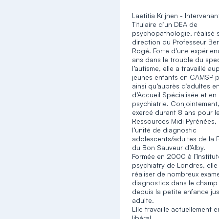
Laetitia Krijnen - Intervenan
Titulaire d’un DEA de
psychopathologie, réalisé 
direction du Professeur Be
Rogé. Forte d’une expérie
ans dans le trouble du spe
l’autisme, elle a travaillé a
jeunes enfants en CAMSP p
ainsi qu’auprès d’adultes e
d’Accueil Spécialisée et en
psychiatrie. Conjointement,
exercé durant 8 ans pour l
Ressources Midi Pyrénées, 
l’unité de diagnostic
adolescents/adultes de la 
du Bon Sauveur d’Alby.
Formée en 2000 à l’Institut
psychiatry de Londres, elle
réaliser de nombreux exam
diagnostics dans le champ
depuis la petite enfance jus
adulte.
Elle travaille actuellement 
libéral.