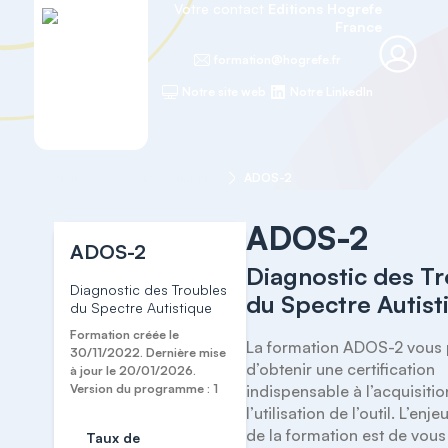
Votre contact
Editions Hogrefe
France
formation@hogrefe.fr
Notre site web
Notre LinkedIn
Accueil
Formations cliniques
ADOS-2
ADOS-2
ADOS-2
Diagnostic des T
Diagnostic des Troubles
du Spectre Autist
du Spectre Autistique
Formation créée le
La formation ADOS-2 vous 
30/11/2022. Dernière mise
d’obtenir une certification 
à jour le 20/01/2026.
Version du programme : 1
indispensable à l’acquisition
l’utilisation de l’outil. L’enje
de la formation est de vous 
Taux de