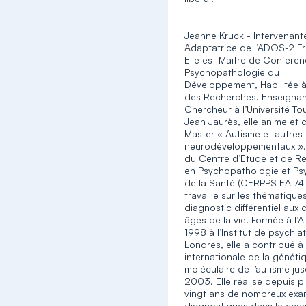
Jeanne Kruck - Intervenant
Adaptatrice de l’ADOS-2 Fr
Elle est Maitre de Confére
Psychopathologie du
Développement, Habilitée à
des Recherches. Enseignan
Chercheur à l’Université To
Jean Jaurès, elle anime et c
Master « Autisme et autres
neurodéveloppementaux ».
du Centre d’Etude et de R
en Psychopathologie et Ps
de la Santé (CERPPS EA 7411
travaille sur les thématique
diagnostic différentiel aux d
âges de la vie. Formée à l
1998 à l’Institut de psychia
Londres, elle a contribué à 
internationale de la généti
moléculaire de l’autisme ju
2003. Elle réalise depuis p
vingt ans de nombreux ex
diagnostiques dans le cha