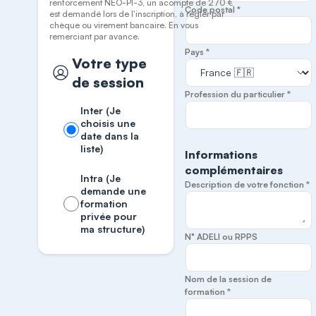
renforcement NEO-PI-3, un acompte de 270 €
Code postal *
est demandé lors de l'inscription, à régler par
chèque ou virement bancaire. En vous
remerciant par avance.
Pays *
Votre type
de session
Profession du particulier *
Inter (Je
choisis une
date dans la
liste)
Informations
complémentaires
Intra (Je
Description de votre fonction *
demande une
formation
privée pour
ma structure)
N° ADELI ou RPPS
Nom de la session de
formation *