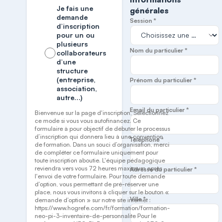
Je fais une
générales
demande
Session *
d’inscription
pour un ou
plusieurs
Nom du particulier *
collaborateurs
d’une
structure
(entreprise,
Prénom du particulier *
association,
autre…)
Email du particulier *
Bienvenue sur la page d'inscription, Sélectionnez
ce mode si vous vous autofinancez. Ce
formulaire à pour objectif de débuter le processus
d’inscription qui donnera lieu à une convention
Téléphone *
de formation. Dans un souci d’organisation, merci
de compléter ce formulaire uniquement pour
toute inscription aboutie. L'équipe pédagogique
reviendra vers vous 72 heures maximum après
Adresse du particulier *
l'envoi de votre formulaire. Pour toute demande
d’option, vous permettant de pré-réserver une
place, nous vous invitons à cliquer sur le bouton «
Ville *
demande d’option » sur notre site internet :
https://www.hogrefe.com/fr/formation/formation-
neo-pi-3-inventaire-de-personnalite Pour le