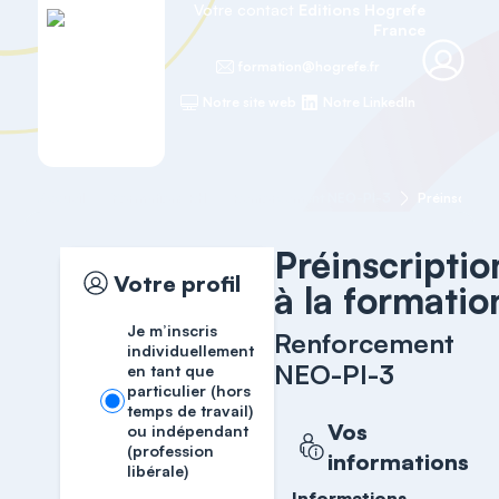
Votre contact
Editions Hogrefe
France
formation@hogrefe.fr
Notre site web
Notre LinkedIn
Accueil
Formations RH
Renforcement NEO-PI-3
Préinscripti
Préinscriptio
Votre profil
à la formatio
Je m’inscris
Renforcement
individuellement
NEO-PI-3
en tant que
particulier (hors
temps de travail)
Vos
ou indépendant
(profession
informations
libérale)
Informations