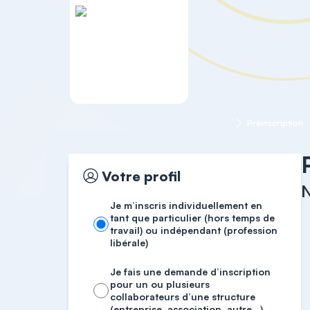
Accueil
Formations RH
NEO-PI-3
Préinscription
Votre profil
Je m’inscris individuellement en
tant que particulier (hors temps de
travail) ou indépendant (profession
libérale)
Je fais une demande d’inscription
pour un ou plusieurs
collaborateurs d’une structure
(entreprise, association, autre…)