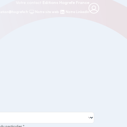
Votre contact
Editions Hogrefe France
ation@hogrefe.fr
Notre site web
Notre LinkedIn
u particulier *