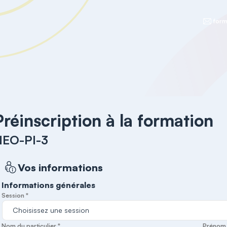
form
Préinscription à la formation
NEO-PI-3
Vos informations
Informations générales
Session *
Nom du particulier *
Prénom d