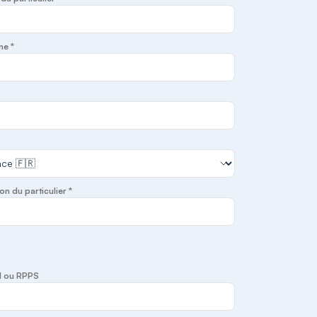
ne *
on du particulier *
I ou RPPS