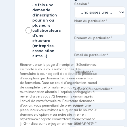
Session *
Je fais une
demande
d’inscription
pour un ou
Nom du particulier *
plusieurs
collaborateurs
d’une
Prénom du particulier *
structure
(entreprise,
association,
Email du particulier *
autre…)
Bienvenue sur la page d'inscription, Sélectionnez
ce mode si vous vous autofinancez. Ce
Téléphone *
formulaire à pour objectif de débuter le processus
d’inscription qui donnera lieu à une convention
de formation. Dans un souci d’organisation, merci
de compléter ce formulaire uniquement pour
Adresse du particulier *
toute inscription aboutie. L'équipe pédagogique
reviendra vers vous 72 heures maximum après
l'envoi de votre formulaire. Pour toute demande
d’option, vous permettant de pré-réserver une
Ville *
place, nous vous invitons à cliquer sur le bouton «
demande d’option » sur notre site internet :
https://www.hogrefe.com/fr/formation/formation-
Code postal *
lji-2-indicateur-de-jugement-en-situation-de-