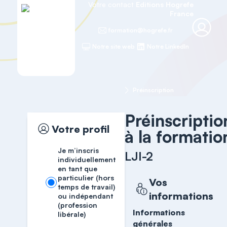
Votre contact
Editions Hogrefe
France
formation@hogrefe.fr
Notre site web
Notre LinkedIn
Accueil
Formations RH
LJI-2
Préinscription
Préinscriptio
Votre profil
à la formatio
Je m’inscris
LJI-2
individuellement
en tant que
particulier (hors
Vos
temps de travail)
informations
ou indépendant
(profession
Informations
libérale)
générales