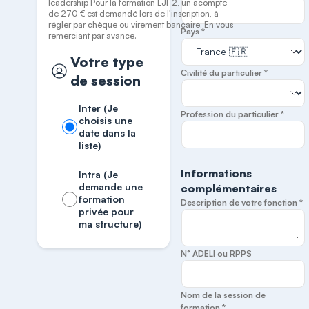
leadership Pour la formation LJI-2, un acompte
de 270 € est demandé lors de l'inscription, à
régler par chèque ou virement bancaire. En vous
Pays *
remerciant par avance.
Votre type
Civilité du particulier *
de session
Inter (Je
Profession du particulier *
choisis une
date dans la
liste)
Informations
Intra (Je
demande une
complémentaires
formation
Description de votre fonction *
privée pour
ma structure)
N° ADELI ou RPPS
Nom de la session de
formation *