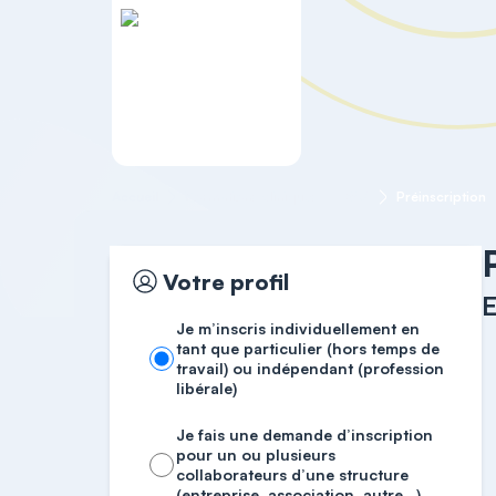
Accueil
Formations cliniques
ESA
Préinscription
Votre profil
Je m’inscris individuellement en
tant que particulier (hors temps de
travail) ou indépendant (profession
libérale)
Je fais une demande d’inscription
pour un ou plusieurs
collaborateurs d’une structure
(entreprise, association, autre…)