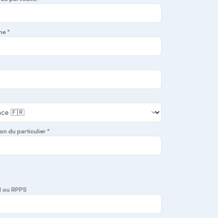
ne *
on du particulier *
I ou RPPS