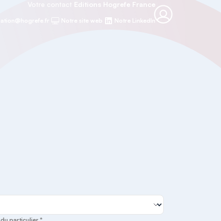
Votre contact
Editions Hogrefe France
ation@hogrefe.fr
Notre site web
Notre LinkedIn
u particulier *