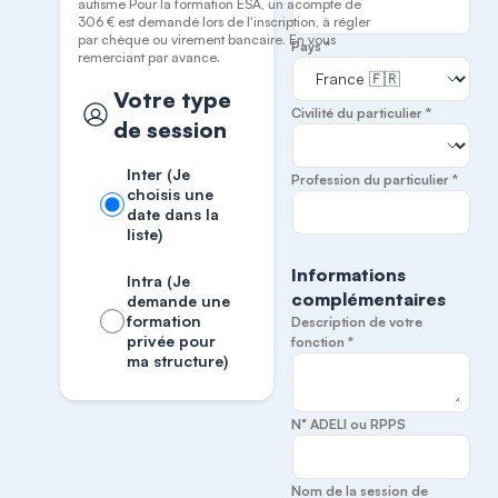
autisme Pour la formation ESA, un acompte de
306 € est demandé lors de l'inscription, à régler
par chèque ou virement bancaire. En vous
Pays *
remerciant par avance.
Votre type
Civilité du particulier *
de session
Inter (Je
Profession du particulier *
choisis une
date dans la
liste)
Informations
Intra (Je
complémentaires
demande une
formation
Description de votre
privée pour
fonction *
ma structure)
N° ADELI ou RPPS
Nom de la session de