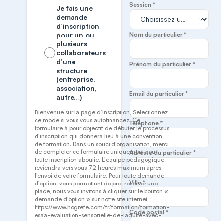
Session *
Je fais une
demande
d’inscription
pour un ou
Nom du particulier *
plusieurs
collaborateurs
d’une
Prénom du particulier *
structure
(entreprise,
association,
Email du particulier *
autre…)
Bienvenue sur la page d'inscription, Sélectionnez
ce mode si vous vous autofinancez. Ce
Téléphone *
formulaire à pour objectif de débuter le processus
d’inscription qui donnera lieu à une convention
de formation. Dans un souci d’organisation, merci
de compléter ce formulaire uniquement pour
Adresse du particulier *
toute inscription aboutie. L'équipe pédagogique
reviendra vers vous 72 heures maximum après
l'envoi de votre formulaire. Pour toute demande
Ville *
d’option, vous permettant de pré-réserver une
place, nous vous invitons à cliquer sur le bouton «
demande d’option » sur notre site internet :
https://www.hogrefe.com/fr/formation/formation-
Code postal *
esaa-evaluation-sensorielle-de-ladulte-avec-