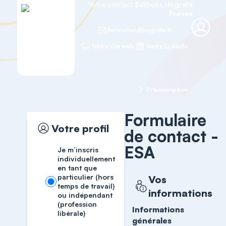
Votre contact
Editions Hogrefe
France
formation@hogrefe.fr
Notre site web
Notre LinkedIn
Accueil
Formations cliniques
ESA
Préinscription
Formulaire
Votre profil
de contact -
ESA
Je m’inscris
individuellement
en tant que
particulier (hors
Vos
temps de travail)
informations
ou indépendant
(profession
Informations
libérale)
générales