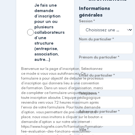
Je fais une
Informations
demande
générales
d’inscription
pour un ou
Session *
plusieurs
collaborateurs
d’une
Nom du particulier *
structure
(entreprise,
association,
Prénom du particulier *
autre…)
Bienvenue sur la page d'inscription, Sélectionnez
ce mode si vous vous autofinancez. Ce
Email du particulier *
formulaire à pour objectif de débuter le processus
d’inscription qui donnera lieu à une convention
de formation. Dans un souci d’organisation, merci
de compléter ce formulaire uniquement pour
Téléphone *
toute inscription aboutie. L'équipe pédagogique
reviendra vers vous 72 heures maximum après
l'envoi de votre formulaire. Pour toute demande
Adresse du particulier *
d’option, vous permettant de pré-réserver une
place, nous vous invitons à cliquer sur le bouton «
demande d’option » sur notre site internet :
https://www.hogrefe.com/fr/formation/formation-
Ville *
fee-evaluation-des-fonctions-executives-