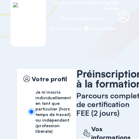
Votre contact
Editions Hogrefe
France
formation@hogrefe.fr
Notre site web
Notre LinkedIn
Accueil
Formations cliniques
Parcours complet de certification F
Préinscriptio
Votre profil
à la formatio
Je m’inscris
Parcours comple
individuellement
de certification
en tant que
particulier (hors
FEE (2 jours)
temps de travail)
ou indépendant
(profession
Vos
libérale)
informations