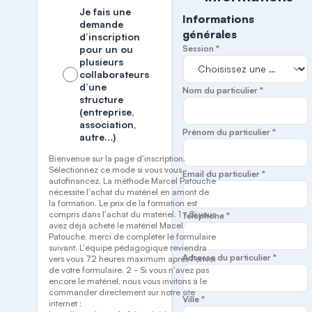
Je fais une
Informations
demande
générales
d’inscription
pour un ou
Session *
plusieurs
collaborateurs
d’une
Nom du particulier *
structure
(entreprise,
association,
Prénom du particulier *
autre…)
Bienvenue sur la page d'inscription.
Sélectionnez ce mode si vous vous
Email du particulier *
autofinancez. La méthode Marcel Patouche
nécessite l'achat du matériel en amont de
la formation. Le prix de la formation est
compris dans l'achat du matériel. 1 - Si vous
Téléphone *
avez déjà acheté le matériel Macel
Patouche, merci de compléter le formulaire
suivant. L'équipe pédagogique reviendra
Adresse du particulier *
vers vous 72 heures maximum après l'envoi
de votre formulaire. 2 - Si vous n'avez pas
encore le matériel, nous vous invitons à le
commander directement sur notre site
Ville *
internet :