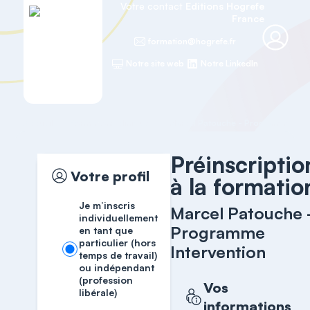
Votre contact
Editions Hogrefe
France
formation@hogrefe.fr
Notre site web
Notre LinkedIn
Accueil
Formations cliniques
Marcel Patouche - Programme Inte
Préinscriptio
Votre profil
à la formatio
Je m’inscris
Marcel Patouche 
individuellement
Programme
en tant que
particulier (hors
Intervention
temps de travail)
ou indépendant
(profession
Vos
libérale)
informations