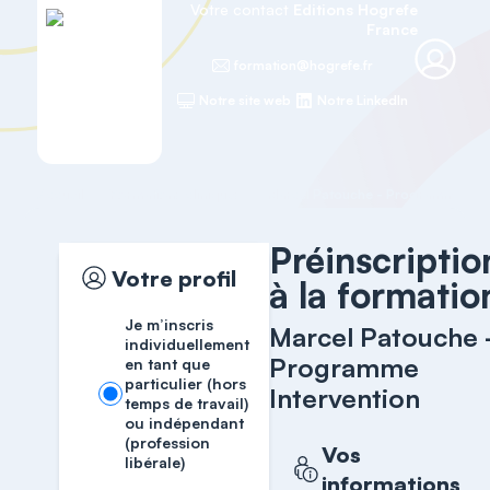
Votre contact
Editions Hogrefe
France
formation@hogrefe.fr
Notre site web
Notre LinkedIn
Accueil
Formations cliniques
Marcel Patouche - Programme Inte
Préinscriptio
Votre profil
à la formatio
Je m’inscris
Marcel Patouche 
individuellement
Programme
en tant que
particulier (hors
Intervention
temps de travail)
ou indépendant
(profession
Vos
libérale)
informations