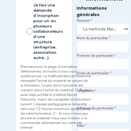
Je fais une
Informations
demande
générales
d’inscription
pour un ou
Session *
plusieurs
collaborateurs
d’une
Nom du particulier *
structure
(entreprise,
association,
Prénom du particulier *
autre…)
Bienvenue sur la page d'inscription.
Sélectionnez ce mode si vous vous
Email du particulier *
autofinancez. La méthode Marcel Patouche
nécessite l'achat du matériel en amont de
la formation. Le prix de la formation est
compris dans l'achat du matériel. 1 - Si vous
Téléphone *
avez déjà acheté le matériel Macel
Patouche, merci de compléter le formulaire
suivant. L'équipe pédagogique reviendra
Adresse du particulier *
vers vous 72 heures maximum après l'envoi
de votre formulaire. 2 - Si vous n'avez pas
encore le matériel, nous vous invitons à le
commander directement sur notre site
Ville *
internet :