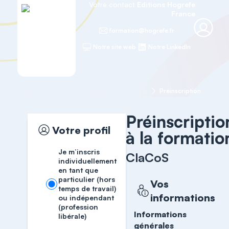
Votre contact
Editions Hogrefe
France
formation@hogrefe.fr
Notre site web
Notre LinkedIn
Accueil
Formations cliniques
ClaCoS
Préinscription
Préinscriptio
Votre profil
à la formatio
Je m’inscris
ClaCoS
individuellement
en tant que
particulier (hors
Vos
temps de travail)
informations
ou indépendant
(profession
Informations
libérale)
générales