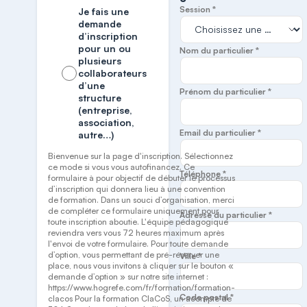
Session *
Je fais une
demande
d’inscription
pour un ou
Nom du particulier *
plusieurs
collaborateurs
d’une
Prénom du particulier *
structure
(entreprise,
association,
Email du particulier *
autre…)
Bienvenue sur la page d'inscription. Sélectionnez
ce mode si vous vous autofinancez. Ce
Téléphone *
formulaire à pour objectif de débuter le processus
d’inscription qui donnera lieu à une convention
de formation. Dans un souci d’organisation, merci
de compléter ce formulaire uniquement pour
Adresse du particulier *
toute inscription aboutie. L'équipe pédagogique
reviendra vers vous 72 heures maximum après
l'envoi de votre formulaire. Pour toute demande
d’option, vous permettant de pré-réserver une
Ville *
place, nous vous invitons à cliquer sur le bouton «
demande d’option » sur notre site internet :
https://www.hogrefe.com/fr/formation/formation-
Code postal *
clacos Pour la formation ClaCoS, un acompte de