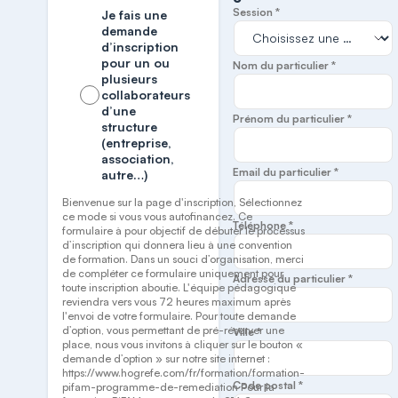
Session *
Je fais une
demande
d’inscription
pour un ou
Nom du particulier *
plusieurs
collaborateurs
d’une
Prénom du particulier *
structure
(entreprise,
association,
Email du particulier *
autre…)
Bienvenue sur la page d'inscription, Sélectionnez
ce mode si vous vous autofinancez. Ce
Téléphone *
formulaire à pour objectif de débuter le processus
d’inscription qui donnera lieu à une convention
de formation. Dans un souci d’organisation, merci
de compléter ce formulaire uniquement pour
Adresse du particulier *
toute inscription aboutie. L'équipe pédagogique
reviendra vers vous 72 heures maximum après
l'envoi de votre formulaire. Pour toute demande
d’option, vous permettant de pré-réserver une
Ville *
place, nous vous invitons à cliquer sur le bouton «
demande d’option » sur notre site internet :
https://www.hogrefe.com/fr/formation/formation-
Code postal *
pifam-programme-de-remediation Pour la