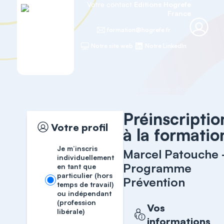
Votre contact
Editions Hogrefe
France
formation@hogrefe.fr
Notre site web
Notre LinkedIn
Accueil
Formations cliniques
Marcel Patouche - Programme Pré
Préinscriptio
Votre profil
à la formatio
Je m’inscris
Marcel Patouche 
individuellement
Programme
en tant que
particulier (hors
Prévention
temps de travail)
ou indépendant
(profession
Vos
libérale)
informations