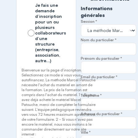
Je fais une
Informations
demande
générales
d’inscription
pour un ou
Session *
plusieurs
collaborateurs
d’une
Nom du particulier *
structure
(entreprise,
association,
Prénom du particulier *
autre…)
Bienvenue sur la page d'inscription.
Sélectionnez ce mode si vous vous
Email du particulier *
autofinancez. La méthode Marcel Patouche
nécessite l'achat du matériel en amont de
la formation. Le prix de la formation est
compris dans l'achat du matériel. 1 - Si vous
Téléphone *
avez déjà acheté le matériel Macel
Patouche, merci de compléter le formulaire
suivant. L'équipe pédagogique reviendra
Adresse du particulier *
vers vous 72 heures maximum après l'envoi
de votre formulaire. 2 - Si vous n'avez pas
encore le matériel, nous vous invitons à le
commander directement sur notre site
Ville *
internet :